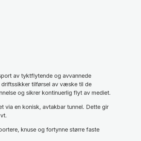
nsport av tyktflytende og avvannede
iftssikker tilførsel av væske til de
else og sikrer kontinuerlig flyt av mediet.
et via en konisk, avtakbar tunnel. Dette gir
vt.
ortere, knuse og fortynne større faste