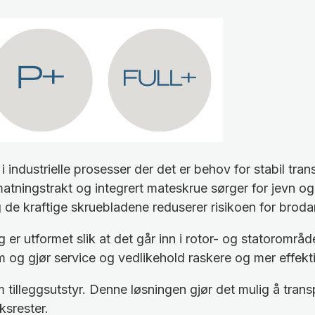
industrielle prosesser der det er behov for stabil tra
ningstrakt og integrert mateskrue sørger for jevn og dr
de kraftige skruebladene reduserer risikoen for brodann
 er utformet slik at det går inn i rotor- og statorområd
m og gjør service og vedlikehold raskere og mer effekti
illeggsutstyr. Denne løsningen gjør det mulig å transp
ksrester.