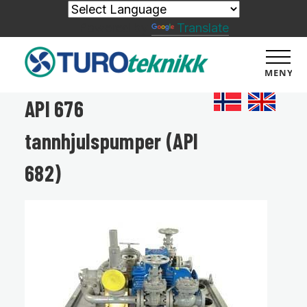
Powered by
Translate
MENY
API 676
tannhjulspumper (API
682)