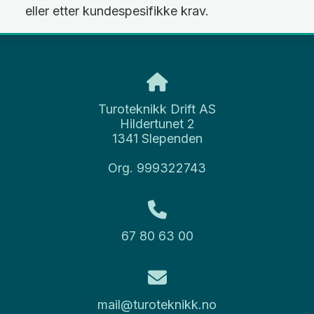
eller etter kundespesifikke krav.
Turoteknikk Drift AS
Hildertunet 2
1341 Slependen
Org. 999322743
67 80 63 00
mail@turoteknikk.no