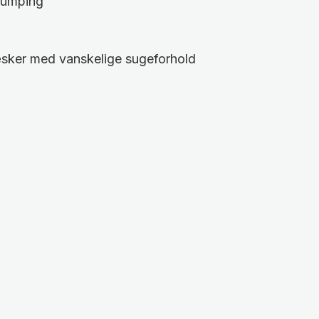
fpumping
æsker med vanskelige sugeforhold