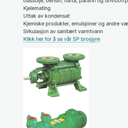
Gassolje, bensin, nafta, parafin og drivstof
Kjelemating
Uttak av kondensat
Kjemiske produkter, emulsjoner og andre v
Sirkulasjon av sanitært varmtvann
Klikk her for å se vår SP brosjyre