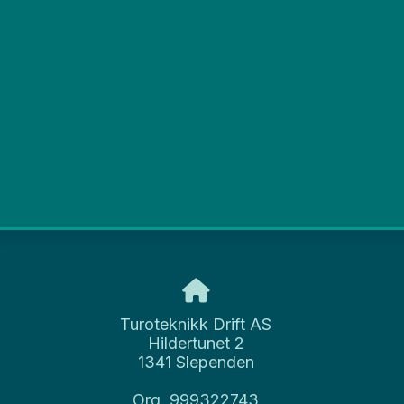
Turoteknikk Drift AS
Hildertunet 2
1341 Slependen
Org. 999322743