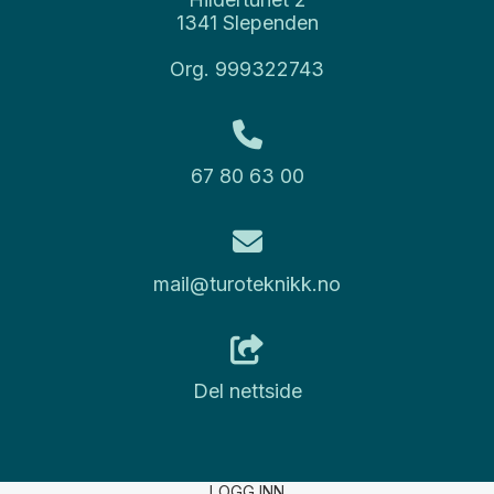
1341 Slependen
Org. 999322743
67 80 63 00
mail@turoteknikk.no
Del nettside
LOGG INN