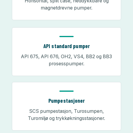
Horisontal, split case, neddykkbare og
magnetdrevne pumper.
API standard pumper
API 675, API 676, OH2, VS4, BB2 og BB3
prosess­pumper.
Pumpestasjoner
SCS pumpestasjon, Turosumpen,
Turomiljø og trykkøknings­stasjoner.