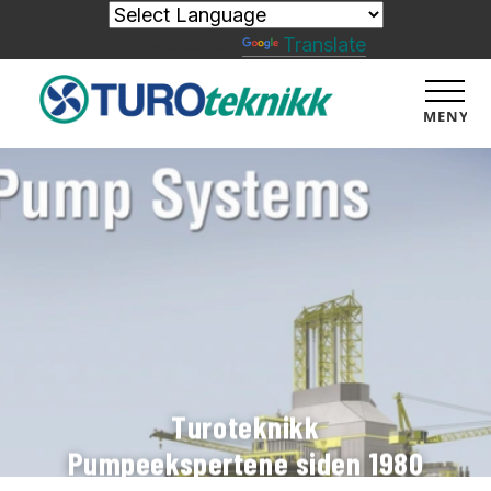
Powered by
Translate
MENY
Turoteknikk
Pumpeekspertene siden 1980