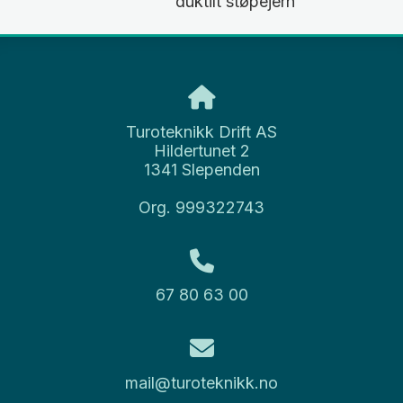
duktilt støpejern
Turoteknikk Drift AS
Hildertunet 2
1341 Slependen
Org. 999322743
67 80 63 00
mail@turoteknikk.no