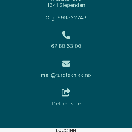
1341 Slependen
Org. 999322743
67 80 63 00
mail@turoteknikk.no
Del nettside
LOGG INN